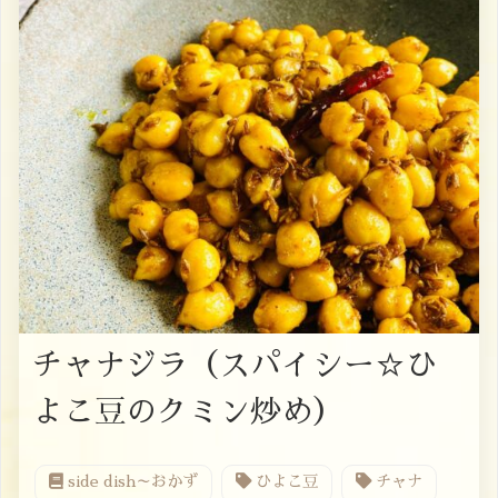
チャナジラ（スパイシー☆ひ
よこ豆のクミン炒め）
side dish～おかず
ひよこ豆
チャナ