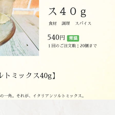
ス４０ｇ
食材
調理
スパイス
540
円
常温
１回のご注文数：20個まで
トミックス40g】
の一角。それが、イタリアンソルトミックス。