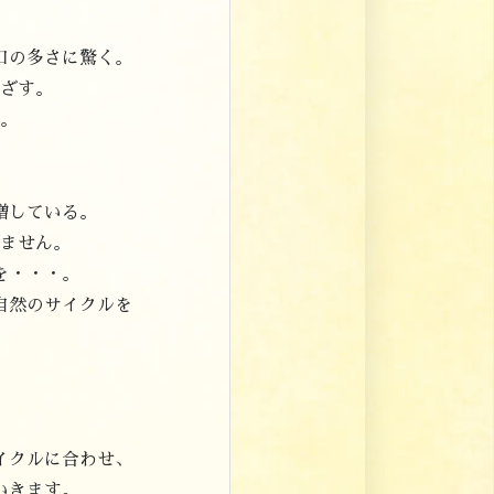
。
口の多さに驚く。
ざす。
。
増している。
ません。
を・・・。
自然のサイクルを
イクルに合わせ、
いきます。