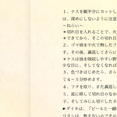
１、ナスを縦半分にカットし
は、深めにしないように注意
～ねらい～
＊切れ目を入れることで、火
＊できてから、そこの切れ目
２、ゴマ油を中火で熱したフ
す。その後、裏返してさらに
＊ナスは油を吸収しやすい野
少な目に、そしてなくなれば
３、色づきはじめたら、さら
て４～５分炒めます。
４、フタを取り、また裏返し
５、皿に移して切れ目のなか
子、そしてみじん切りしたネ
☛ダイキは、「ビールと一緒
ワタシは、飲まないのでその