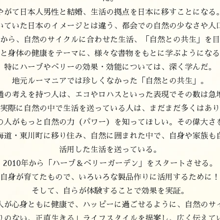
やがて日本人男性と結婚、生活の拠点を日本に移すことになる
いていた日本のイメージとは違う、都会での自然の少なさや人
から、自然のサイクルに合わせた生活、「自然との共生」を目
と身体の健康をテーマに、様々な書物をもとに学ぶようになる
特にハーブやベリーの効果・効能については、深く学んだ。
地元ルーマニアでは珍しくなかった「自然との共生」。
通の考えを持つ人は、エコやロハスといった表現でその数は急
実際に自然の中で生活を送っている人は、まだまだ多くはあり
の人がもっと自然の力（パワー）を知ってほしい。その偉大さ
海道・東川町に移り住み、自然に囲まれた中で、自身や家族も
活用した生活を送っている。
2010年から「ハーブ＆ベリーガーデン」をスタートさせる。
自身が育てたもので、いろいろな製品作りに活用するために！
そして、自らが体験することで効果を実証。
人が心身ともに健康で、ハッピーに過ごせるように、自然のサ
りのない、正直生きる」ライフスタイルを提案し、広く伝えて