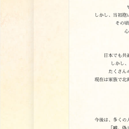
しかし、当初抱
その頃
心
日本でも共
しかし、
たくさん
現在は家族で北
今後は、多くの
「嘘、偽