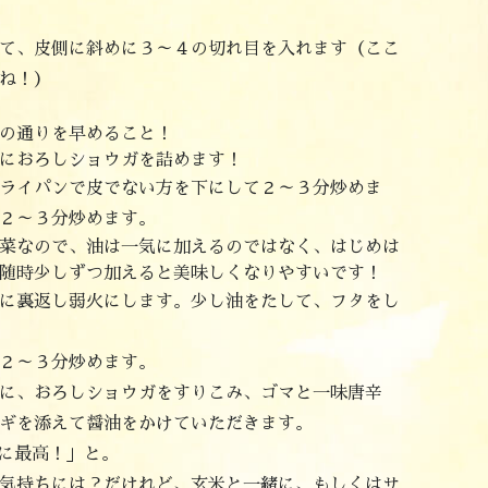
て、皮側に斜めに３～４の切れ目を入れます（ここ
ね！）
の通りを早めること！
におろしショウガを詰めます！
ライパンで皮でない方を下にして２～３分炒めま
２～３分炒めます。
菜なので、油は一気に加えるのではなく、はじめは
随時少しずつ加えると美味しくなりやすいです！
に裏返し弱火にします。少し油をたして、フタをし
２～３分炒めます。
に、おろしショウガをすりこみ、ゴマと一味唐辛
ギを添えて醤油をかけていただきます。
に最高！」と。
気持ちには？だけれど、玄米と一緒に、もしくはサ