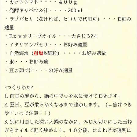
・カットトマト・・・・４００ｇ
・発酵キャベツ＆汁・・・・200ml
・ラブパセリ（なければ、セロリで代用可）・・・お好み
適量
・Eｘｖオリーブオイル・・・大さじ３?４
・イタリアンパセリ・・・お好み適量
・自然海塩（
粗塩
&細粒）・・・・お好み適量
・水・・・お好み適
・豆の茹で汁・・・お好み適量
?つくりかた?
1. 前日の晩から、鍋の中で豆を水に浸けておきます。
2. 翌日、豆が柔らかくなるまで沸かします。（←焦げつき
やすいので注意！！）
3. 別に用意した深い大鍋のなかに、みじん切りにした玉ね
ぎをオイルで軽く炒めます。１０分後、たまねぎが透明に