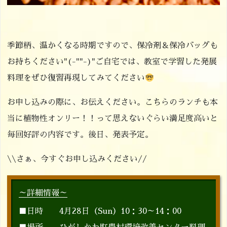
季節柄、温かくなる時期ですので、保冷剤＆保冷バッグも
お持ちください"(-""-)"ご自宅では、教室で学習した発展
料理をぜひ復習再現してみてください
お申し込みの際に、お伝えください。こちらのランチも本
当に植物性オンリー！！って思えないぐらい満足度高いと
毎回好評の内容です。後日、発表予定。
\\さぁ、今すぐお申し込みください//
～詳細情報～
■日時 4月28日（Sun）10：30～14：00