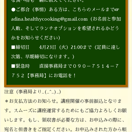
な食べ物も一緒に教えてください。
●ご都合（事情）ある方は、こちらのメールまで☞
adina.healthycooking@gmail.com（お名前と参加
人数、そしてランチオプションを希望されるかどう
かをお知らせください）
■締切日 4月23日（火）21:00まで（定員に達し
次第、早期締切になります。）
■緊急時 直接事務局まで０９０－７５１４－７
７５２【事務局】にお電話を！
注意（事務局より_(_^_)_）
＊お支払方法のお知らせ。講座開催の事前振込となりま
す。スムーズに講座運営するためにもご協力よろしくお願
いします。もし、領収書が必要な方は、お申込みの際に、
宛名と但書きをご指定ください。お申込みされた方から順