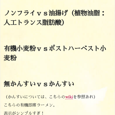
ノンフライｖｓ油揚げ（植物油脂：
人工トランス脂肪酸）
有機小麦粉ｖｓポストハーベスト小
麦粉
無かんすいｖｓかんすい
（かんすいについては、こちらの
wiki
を参照あれ）
こちらの有機即席ラーメン。
表示が
シンプルすぎ
！