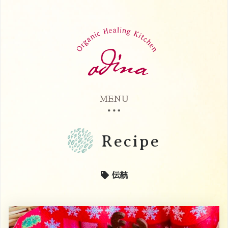
MENU
Recipe
伝統