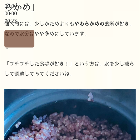
らかめ」
00:00
00:00
00:23
個人的には、少しかためよりも
やわらかめの玄米
が好き。
なので水分はやや多めにしています。
・
「プチプチした食感が好き！」という方は、水を少し減ら
して調整してみてくださいね。