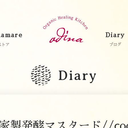
amare
Diary
ストア
ブログ
Diary
家製発酵マスタード//coo