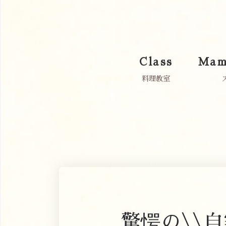
Class
Mam
料理教室
驚愕の\\自