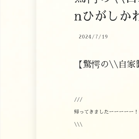
nひがしか
2024/7/19
【驚愕の\\自家製
///
帰ってきましたーーーーー！
\\\