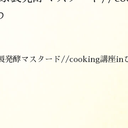
わ
発酵マスタード//cooking講座i