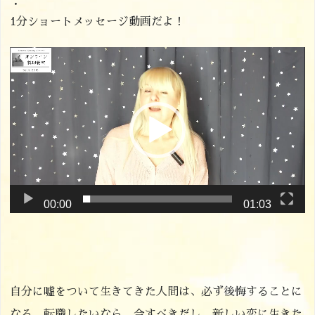
・
1分ショートメッセージ動画だよ！
動
画
プ
レ
ー
ヤ
ー
00:00
01:03
自分に嘘をついて生きてきた人間は、必ず後悔することに
なる。転職したいなら、今すべきだし、新しい恋に生きた