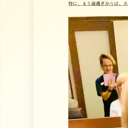
特に、４５歳過ぎからは、ホ
動
画
プ
レ
ー
ヤ
ー