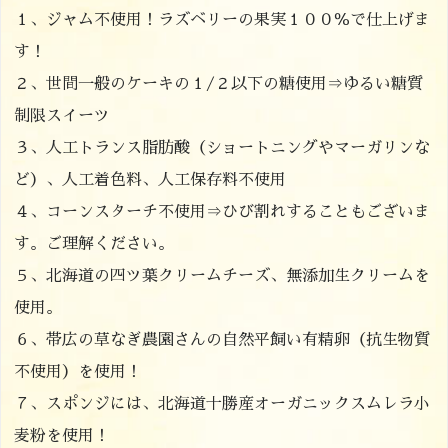
１、ジャム不使用！ラズベリーの果実１００％で仕上げま
す！
２、世間一般のケーキの１/２以下の糖使用⇒ゆるい糖質
制限スイーツ
３、人工トランス脂肪酸（ショートニングやマーガリンな
ど）、人工着色料、人工保存料不使用
４、コーンスターチ不使用⇒ひび割れすることもございま
す。ご理解ください。
５、北海道の四ツ葉クリームチーズ、無添加生クリームを
使用。
６、帯広の草なぎ農園さんの自然平飼い有精卵（抗生物質
不使用）を使用！
７、スポンジには、北海道十勝産オーガニックスムレラ小
麦粉を使用！