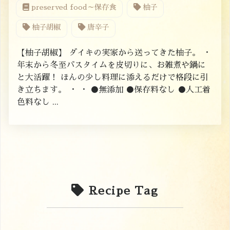
preserved food～保存食
柚子
柚子胡椒
唐辛子
【柚子胡椒】 ダイキの実家から送ってきた柚子。 ・
年末から冬至バスタイムを皮切りに、お雑煮や鍋に
と大活躍！ ほんの少し料理に添えるだけで格段に引
き立ちます。 ・ ・ ●無添加 ●保存料なし ●人工着
色料なし ...
Recipe Tag